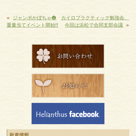
«
ジャンボかぼちゃ🎃
カイロプラクティック勉強会、
重量当てイベント開始‼︎
今回は浜松で合同支部会議
»
新着情報