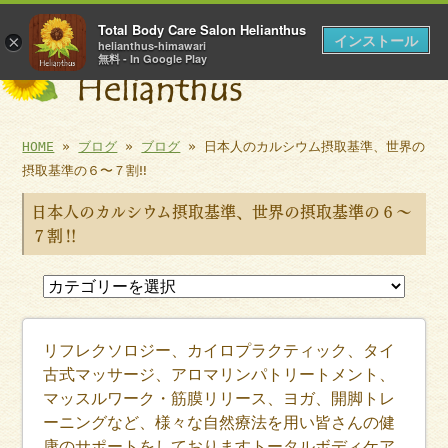
肩こり・頭痛などには岡崎市のTotal Body Care Salon
Total Body Care Salon Helianthus
Helianthus
インストール
×
helianthus-himawari
無料 - In Google Play
HOME
»
ブログ
»
ブログ
» 日本人のカルシウム摂取基準、世界の
摂取基準の６〜７割‼︎
日本人のカルシウム摂取基準、世界の摂取基準の６〜
７割‼︎
リフレクソロジー、カイロプラクティック、タイ
古式マッサージ、アロマリンパトリートメント、
マッスルワーク・筋膜リリース、ヨガ、開脚トレ
ーニングなど、様々な自然療法を用い皆さんの健
康のサポートをしておりますトータルボディケア