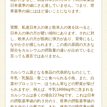
日本基準の値にさえ達していません。つまり、世
界基準の値にはほど遠いことになります。
実際、私達日本人の体と欧米人の体を比べると、
日本人の体の方が硬い傾向にあります。それに対
し、欧米人の方が筋肉に弾力があり、背骨にもし
なやかさが感じられます。この差の原因の大きな
部分をカルシウムの摂取量の違いが占めていると
言っても過言ではありません。
カルシウム源となる食品の代表的なものとして、
牛乳・乳製品・骨ごと食べられる小魚、また、白
菜やブロッコリー、ほうれん草などの野菜が挙げ
られますが、例えば、牛乳1000mg中に含まれる
カルシウムは多くの場合227mgです。これは日本
の摂取基準値の約３分の１、世界の摂取基準値の
約５分の１の量です。また、体内での吸収率が最